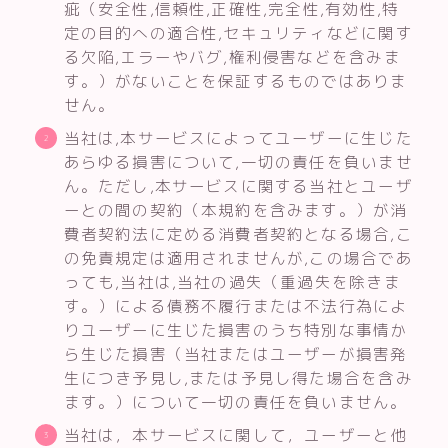
疵（安全性,信頼性,正確性,完全性,有効性,特
定の目的への適合性,セキュリティなどに関す
る欠陥,エラーやバグ,権利侵害などを含みま
す。）がないことを保証するものではありま
せん。
当社は,本サービスによってユーザーに生じた
あらゆる損害について,一切の責任を負いませ
ん。ただし,本サービスに関する当社とユーザ
ーとの間の契約（本規約を含みます。）が消
費者契約法に定める消費者契約となる場合,こ
の免責規定は適用されませんが,この場合であ
っても,当社は,当社の過失（重過失を除きま
す。）による債務不履行または不法行為によ
りユーザーに生じた損害のうち特別な事情か
ら生じた損害（当社またはユーザーが損害発
生につき予見し,または予見し得た場合を含み
ます。）について一切の責任を負いません。
当社は，本サービスに関して，ユーザーと他