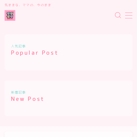
気ままな、ママの、今のまま
MENU
デモプリセット記事 #2
プライバシーポリシー
ママスマダイアリー
人気記事
利用規約／特定商取引法に基づく表記
Popular Post
有料記事の決済完了ページ
運営者情報
新着記事
New Post